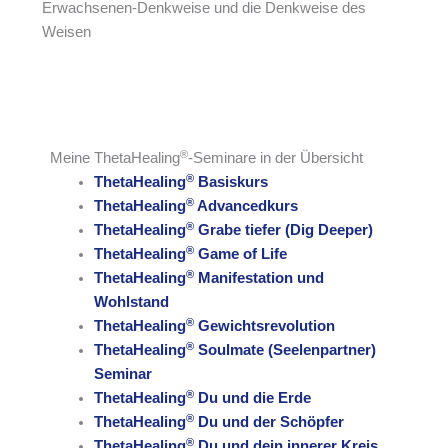
Erwachsenen-Denkweise und die Denkweise des
Weisen
®
Meine ThetaHealing
-Seminare in der Übersicht
®
ThetaHealing
Basiskurs
®
ThetaHealing
Advancedkurs
®
ThetaHealing
Grabe tiefer (Dig Deeper)
®
ThetaHealing
Game of Life
®
ThetaHealing
Manifestation und
Wohlstand
®
ThetaHealing
Gewichtsrevolution
®
ThetaHealing
Soulmate (Seelenpartner)
Seminar
®
ThetaHealing
Du und die Erde
®
ThetaHealing
Du und der Schöpfer
®
ThetaHealing
Du und dein innerer Kreis