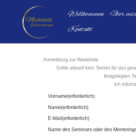
Zum
Willkommen
Über mic
Inhalt
springen
Kontakt
Anmeldung zur Warteliste
Sollte aktuell kein Termin für das g
festgelegten T
Ich inform
Vorname
(erforderlich)
Name
(erforderlich)
E-Mail
(erforderlich)
Name des Seminars oder des Mentorings, 