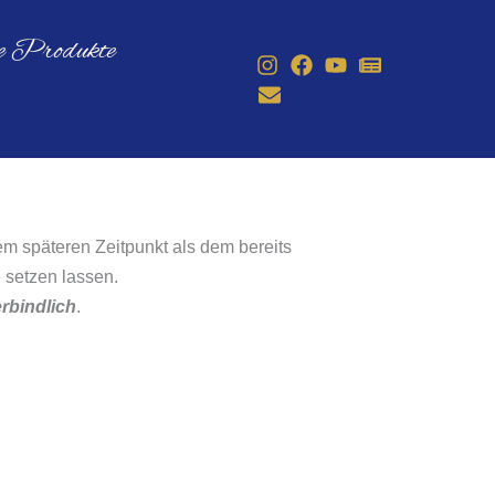
le Produkte
em späteren Zeitpunkt als dem bereits
 setzen lassen.
rbindlich
.