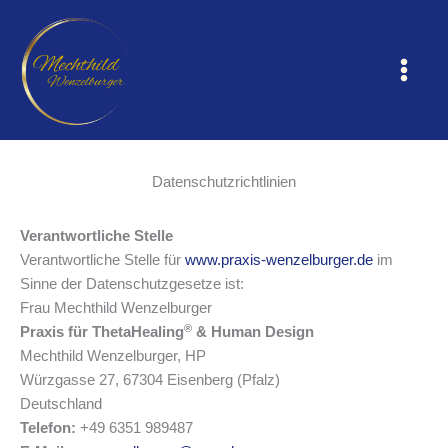
Zum
Inhalt
springen
Datenschutzrichtlinien
Verantwortliche Stelle
Verantwortliche Stelle für
www.praxis-wenzelburger.de
im
Sinne der Datenschutzgesetze ist:
Frau Mechthild Wenzelburger
®
Praxis für ThetaHealing
& Human Design
Mechthild Wenzelburger, HP
Würzgasse 27, 67304 Eisenberg (Pfalz)
Deutschland
Telefon:
+49 6351 989487