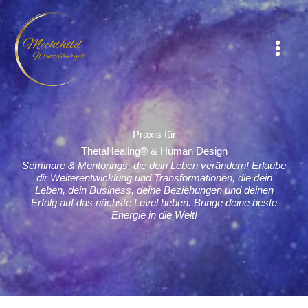
Zum
Inhalt
springen
Praxis für
ThetaHealing® & Human Design
Seminare & Mentorings, die dein Leben verändern! Erlaube
dir Weiterentwicklung und Transformationen, die dein
Leben, dein Business, deine Beziehungen und deinen
Erfolg auf das nächste Level heben.
Bringe deine beste
Energie in die Welt!