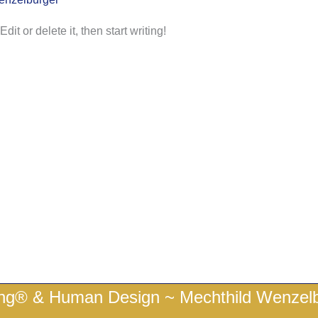
it or delete it, then start writing!
ing® & Human Design ~ Mechthild Wenzelbu