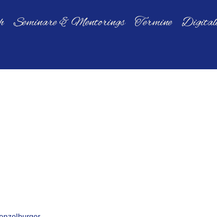
h
Seminare & Mentorings
Termine
Digita
enzelburger