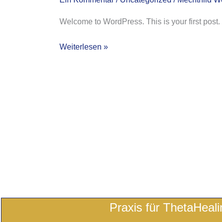
Welcome to WordPress. This is your first post. Ed
Hello
Weiterlesen »
world!
Praxis für ThetaHeal